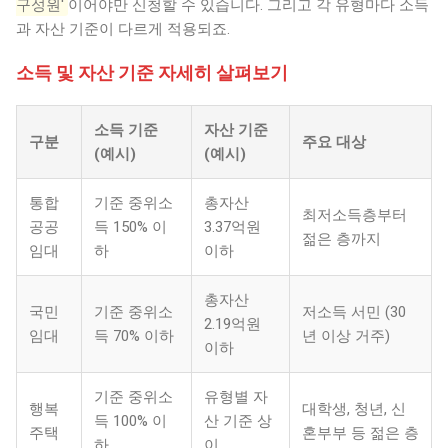
구성원'
이어야만 신청할 수 있습니다. 그리고 각 유형마다 소득
과 자산 기준이 다르게 적용되죠.
소득 및 자산 기준 자세히 살펴보기
소득 기준
자산 기준
구분
주요 대상
(예시)
(예시)
통합
기준 중위소
총자산
최저소득층부터
공공
득 150% 이
3.37억원
젊은 층까지
임대
하
이하
총자산
국민
기준 중위소
저소득 서민 (30
2.19억원
임대
득 70% 이하
년 이상 거주)
이하
기준 중위소
유형별 자
행복
대학생, 청년, 신
득 100% 이
산 기준 상
주택
혼부부 등 젊은 층
하
이