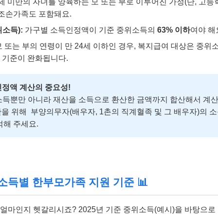
8세 미만의 자녀를 양육하는 모 또는 부로 이루어진 가정(단, 고등
. 조손가족도 포함돼요.
소득):
가구별 소득인정액이 기준 중위소득의
63% 이하
여야 해
 또는 부의 연령이 만 24세 이하인 경우, 복지급여 대상은 중위소
로 기준이 완화됩니다.
 인정액 계산의 중요성!
 소득뿐만 아니라 재산을 소득으로 환산한 금액까지 합산해서 계
산을 위해
부양의무자(배우자, 1촌의 직계혈족 및 그 배우자)의 
억해 주세요.
위소득별 한부모가족 지원 기준 📊
 얼마인지 헷갈리시죠? 2025년 기준 중위소득(예시)을 바탕으로