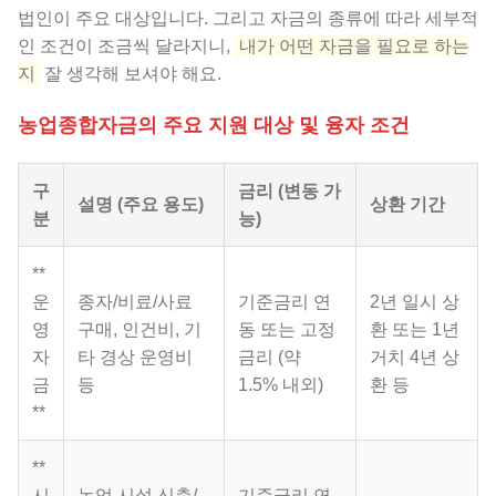
법인이 주요 대상입니다. 그리고 자금의 종류에 따라 세부적
인 조건이 조금씩 달라지니,
내가 어떤 자금을 필요로 하는
지
잘 생각해 보셔야 해요.
농업종합자금의 주요 지원 대상 및 융자 조건
구
금리 (변동 가
설명 (주요 용도)
상환 기간
분
능)
**
운
종자/비료/사료
기준금리 연
2년 일시 상
영
구매, 인건비, 기
동 또는 고정
환 또는 1년
자
타 경상 운영비
금리 (약
거치 4년 상
금
등
1.5% 내외)
환 등
**
**
시
농업 시설 신축/
기준금리 연