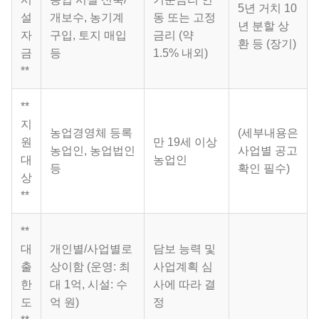
5년 거치 10
설
개보수, 농기계
동 또는 고정
년 분할 상
자
구입, 토지 매입
금리 (약
환 등 (장기)
금
등
1.5% 내외)
**
**
지
농업경영체 등록
(세부내용은
원
만 19세 이상
농업인, 농업법인
사업별 공고
대
농업인
등
확인 필수)
상
**
**
대
개인별/사업별로
담보 능력 및
출
상이함 (운영: 최
사업계획 심
한
대 1억, 시설: 수
사에 따라 결
도
억 원)
정