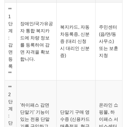
**
1
단
장애인/국가유공
복지카드, 자동
주민센터
계
자 통합 복지카
차등록증, 신분
(읍/면/동
:
드에 차량 정보
증 (대리 신청
사무소)
감
를 등록하여 감
시 대리인 신분
또는 보훈
면
면 자격을 확보
증)
지청
등
합니다.
록
**
**
2
단
'하이패스 감면
온라인 쇼
계
단말기' 기능이
단말기 구매 영
핑몰, 하
:
있는 전용 단말
수증 (신용카드
이패스 서
단
기를 구입하고
매출전표, 현금
비스센터,