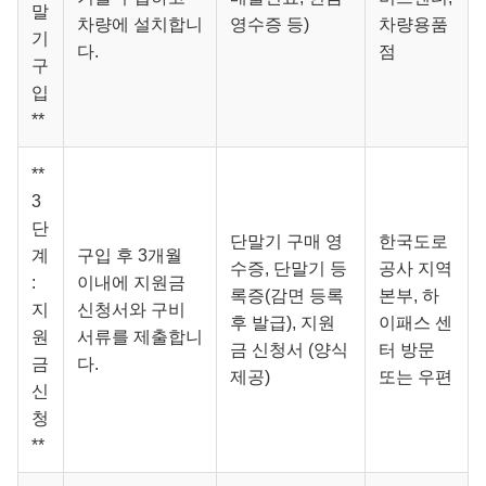
말
차량에 설치합니
영수증 등)
차량용품
기
다.
점
구
입
**
**
3
단
단말기 구매 영
한국도로
계
구입 후 3개월
수증, 단말기 등
공사 지역
:
이내에 지원금
록증(감면 등록
본부, 하
지
신청서와 구비
후 발급), 지원
이패스 센
원
서류를 제출합니
금 신청서 (양식
터 방문
금
다.
제공)
또는 우편
신
청
**