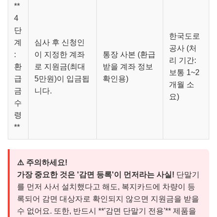
**
4
단
한국도로
계
심사 후 신청인
공사 (처
:
이 지정한 계좌
통장 사본 (환급
리 기간:
환
로 지원금(최대
받을 계좌 정보
보통 1~2
급
5만원)이 입금됩
확인용)
개월 소
금
니다.
요)
수
령
**
⚠️ 주의하세요!
가장 중요한 것은 '감면 등록'이 먼저라는 사실!
단말기
를 먼저 사서 설치했다고 해도, 복지카드에 차량이 등
록되어 감면 대상자로 확인되지 않으면 지원금을 받을
수 없어요. 또한, 반드시 **'감면 단말기 전용'** 제품을