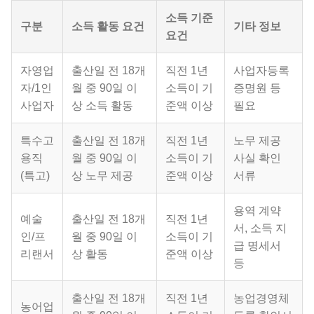
소득 기준
구분
소득 활동 요건
기타 정보
요건
자영업
출산일 전 18개
직전 1년
사업자등록
자/1인
월 중 90일 이
소득이 기
증명원 등
사업자
상 소득 활동
준액 이상
필요
특수고
출산일 전 18개
직전 1년
노무 제공
용직
월 중 90일 이
소득이 기
사실 확인
(특고)
상 노무 제공
준액 이상
서류
용역 계약
예술
출산일 전 18개
직전 1년
서, 소득 지
인/프
월 중 90일 이
소득이 기
급 명세서
리랜서
상 활동
준액 이상
등
출산일 전 18개
직전 1년
농업경영체
농어업