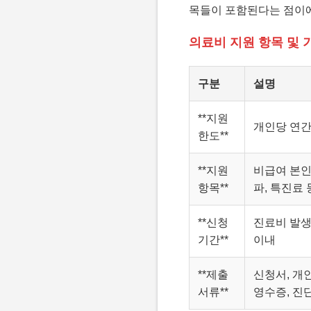
목들이 포함된다는 점이에
의료비 지원 항목 및 
구분
설명
**지원
개인당 연간
한도**
**지원
비급여 본인부
항목**
파, 특진료 
**신청
진료비 발생
기간**
이내
**제출
신청서, 개
서류**
영수증, 진