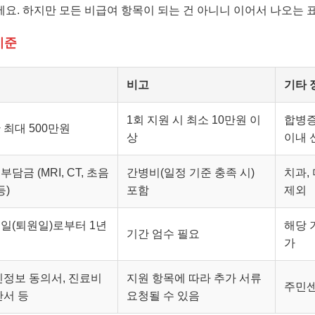
요. 하지만 모든 비급여 항목이 되는 건 아니니 이어서 나오는 표
기준
비고
기타 
1회 지원 시 최소 10만원 이
합병증
 최대 500만원
상
이내 
담금 (MRI, CT, 초음
간병비(일정 기준 충족 시)
치과,
등)
포함
제외
일(퇴원일)로부터 1년
해당 
기간 엄수 필요
가
인정보 동의서, 진료비
지원 항목에 따라 추가 서류
주민센
단서 등
요청될 수 있음