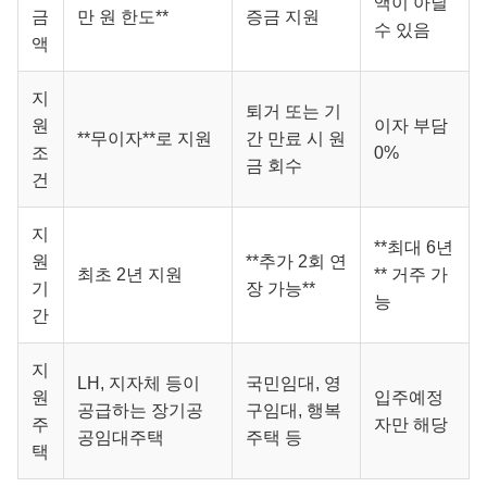
액이 아닐
금
만 원 한도**
증금 지원
수 있음
액
지
퇴거 또는 기
원
이자 부담
**무이자**로 지원
간 만료 시 원
조
0%
금 회수
건
지
**최대 6년
원
**추가 2회 연
최초 2년 지원
** 거주 가
기
장 가능**
능
간
지
LH, 지자체 등이
국민임대, 영
원
입주예정
공급하는 장기공
구임대, 행복
주
자만 해당
공임대주택
주택 등
택