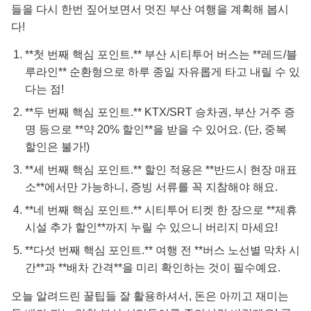
들을 다시 한번 짚어보면서 멋진 부산 여행을 계획해 봅시
다!
**첫 번째 핵심 포인트.** 부산 시티투어 버스는 **레드/블
루라인** 순환형으로 하루 종일 자유롭게 타고 내릴 수 있
다는 점!
**두 번째 핵심 포인트.** KTX/SRT 승차권, 부산 거주 증
명 등으로 **약 20% 할인**을 받을 수 있어요. (단, 중복
할인은 불가!)
**세 번째 핵심 포인트.** 할인 적용은 **반드시 현장 매표
소**에서만 가능하니, 증빙 서류를 꼭 지참해야 해요.
**네 번째 핵심 포인트.** 시티투어 티켓 한 장으로 **제휴
시설 추가 할인**까지 누릴 수 있으니 버리지 마세요!
**다섯 번째 핵심 포인트.** 여행 전 **버스 노선별 막차 시
간**과 **배차 간격**을 미리 확인하는 것이 필수예요.
오늘 알려드린 꿀팁들 잘 활용하셔서, 돈은 아끼고 재미는