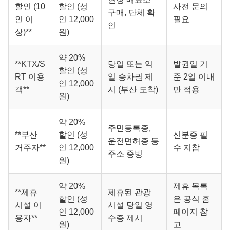
할인 (10
할인 (성
사전 문의
구매, 단체 확
인 이
인 12,000
필요
인
상)**
원)
약 20%
**KTX/S
당일 또는 익
발권일 기
할인 (성
RT 이용
일 승차권 제
준 2일 이내
인 12,000
객**
시 (부산 도착)
만 적용
원)
약 20%
주민등록증,
**부산
할인 (성
신분증 필
운전면허증 등
거주자**
인 12,000
수 지참
주소 증빙
원)
약 20%
제휴 목록
**제휴
제휴된 관광
할인 (성
은 공식 홈
시설 이
시설 당일 영
인 12,000
페이지 참
용자**
수증 제시
원)
고