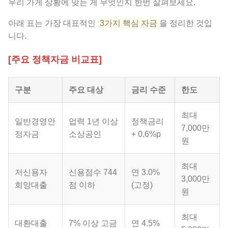
우리 가게 상황에 맞는 게 무엇인지 한번 살펴보세요.
아래 표는 가장 대표적인
3가지 핵심 자금
을 정리한 것입
니다.
[주요 정책자금 비교표]
구분
주요 대상
금리 수준
한도
최대
일반경영안
업력 1년 이상
정책금리
7,000만
정자금
소상공인
+ 0.6%p
원
최대
저신용자
신용점수 744
연 3.0%
3,000만
희망대출
점 이하
(고정)
원
최대
대환대출
7% 이상 고금
연 4.5%