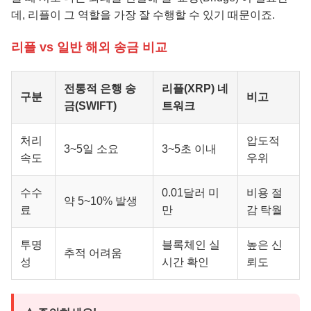
데, 리플이 그 역할을 가장 잘 수행할 수 있기 때문이죠.
리플 vs 일반 해외 송금 비교
전통적 은행 송
리플(XRP) 네
구분
비고
금(SWIFT)
트워크
처리
압도적
3~5일 소요
3~5초 이내
속도
우위
수수
0.01달러 미
비용 절
약 5~10% 발생
료
만
감 탁월
투명
블록체인 실
높은 신
추적 어려움
성
시간 확인
뢰도