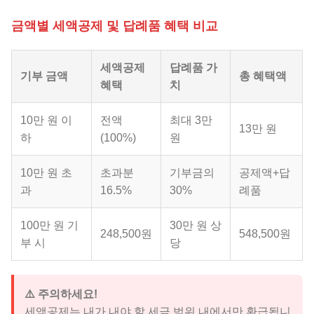
금액별 세액공제 및 답례품 혜택 비교
세액공제
답례품 가
기부 금액
총 혜택액
혜택
치
10만 원 이
전액
최대 3만
13만 원
하
(100%)
원
10만 원 초
초과분
기부금의
공제액+답
과
16.5%
30%
례품
100만 원 기
30만 원 상
248,500원
548,500원
부 시
당
⚠️ 주의하세요!
세액공제는 내가 내야 할 세금 범위 내에서만 환급됩니