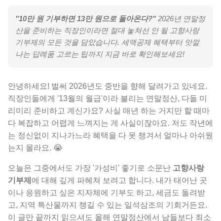
"10만 원 기부하면 13만 원으로 돌아온다?"
2026년 연말정
산을 준비하는 직장인이라면 절대 놓쳐선 안 될 고향사랑
기부제의 모든 것을 담았습니다. 세액공제 혜택부터 맛깔
나는 답례품 고르는 팁까지 지금 바로 확인해보세요!
안녕하세요! 벌써 2026년도 중반을 향해 달려가고 있네요.
직장인들에게 '13월의 월급'이라 불리는 연말정산, 다들 미
리미리 준비하고 계신가요? 사실 매년 하는 거지만 할 때마
다 복잡하고 어렵게 느껴지는 게 사실이잖아요. 저도 작년에
는 정신없이 지나가느라 혜택을 다 못 챙겨서 얼마나 아쉬웠
는지 몰라요. 😭
오늘은 그중에서도 가장 '가성비' 좋기로 소문난
고향사랑
기부제
에 대해 깊게 파헤쳐 보려고 합니다. 내가 태어난 곳
이나 응원하고 싶은 지자체에 기부도 하고, 세금도 돌려받
고, 지역 특산물까지 챙길 수 있는 일석삼조의 기회거든요.
이 글만 끝까지 읽으셔도 올해 연말정산에서 남들보다 최소