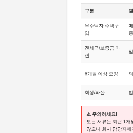
구분
필
무주택자 주택구
매
입
전세금/보증금 마
임
련
6개월 이상 요양
의
회생/파산
법
⚠️ 주의하세요!
모든 서류는 최근 1개
많으니 회사 담당자에게