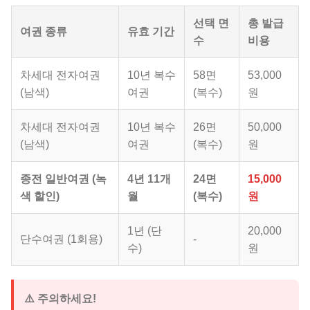
선택 면
총 발급
여권 종류
유효 기간
수
비용
차세대 전자여권
10년 복수
58면
53,000
(남색)
여권
(복수)
원
차세대 전자여권
10년 복수
26면
50,000
(남색)
여권
(복수)
원
종전 일반여권 (녹
4년 11개
24면
15,000
색 할인)
월
(복수)
원
1년 (단
20,000
단수여권 (1회용)
-
수)
원
⚠️ 주의하세요!