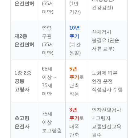
운전면허
(65세
(1년
건강검진)
미만)
기간)
연령
10년
신체검사
제2종
무관
주기
불필요 (단순
운전면허
(65세
(기간
서류 교부)
미만)
동일)
65세
5년
1종·2종
노화에 따른
이상 ~
주기
로
공통
안전 운전
75세
단축
고령자
적성검사 수행
미만
적용
3년
인지선별검사
75세
초고령
주기
로
+ 고령자
이상
운전자
대폭
교통안전교육
초고령층
단축
필수