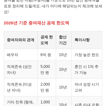
증여를 받는 사람(수증자)을 기준으로 10년 합산 공제액을
표로 정리해 드릴게요. 내가 어디에 해당되는지 체크해 보세
요!
2026년 기준 증여재산 공제 한도액
공제 한
합산
증여자와의 관계
특이사항
도액
기간
배우자
6억 원
10년
가장 높은 한도
직계존속 (성인
5,000
혼인 시 1억 추
10년
자녀)
만 원
가 가능
직계존속 (미성
2,000
자녀 성장 시기
10년
년 자녀)
만 원
고려
기타 친족 (형제,
1,000
10년
사촌 이내 포함