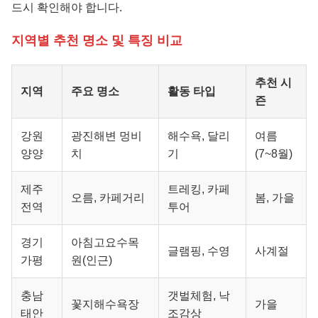
드시 확인해야 합니다.
지역별 추천 명소 및 특징 비교
추천 시
지역
주요 명소
활동 타입
즌
강원
광진해변 멍비
해수욕, 달리
여름
양양
치
기
(7~8월)
제주
트레킹, 카페
오름, 카페거리
봄, 가을
전역
투어
경기
아침고요수목
글램핑, 수영
사계절
가평
원(인근)
충남
갯벌체험, 낙
꽃지해수욕장
가을
태안
조감상