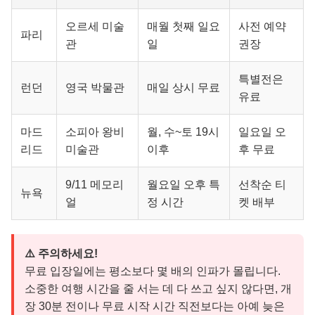
오르세 미술
매월 첫째 일요
사전 예약
파리
관
일
권장
특별전은
런던
영국 박물관
매일 상시 무료
유료
마드
소피아 왕비
월, 수~토 19시
일요일 오
리드
미술관
이후
후 무료
9/11 메모리
월요일 오후 특
선착순 티
뉴욕
얼
정 시간
켓 배부
⚠️ 주의하세요!
무료 입장일에는 평소보다 몇 배의 인파가 몰립니다.
소중한 여행 시간을 줄 서는 데 다 쓰고 싶지 않다면, 개
장 30분 전이나 무료 시작 시간 직전보다는 아예 늦은