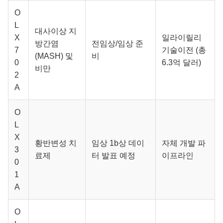
O
L
대사이상 지
X
일라이릴리
방간염
전임상/임상 준
7
기술이전 (총
(MASH) 및
비
0
6.3억 달러)
비만
2
A
O
L
X
황반변성 치
임상 1b상 데이
자체 개발 파
3
료제
터 발표 예정
이프라인
0
1
A
O