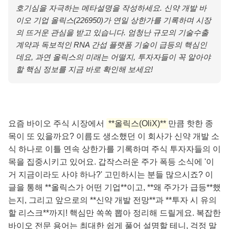
호기심을 자극하는 메타설명을 작성하세요. 신약 개발 바
이오 기업 올릭스(226950)가 연일 상한가를 기록하며 시장
의 뜨거운 관심을 받고 있습니다. 엄청난 규모의 기술수출
계약과 독보적인 RNA 간섭 플랫폼 기술이 급등의 핵심인
데요, 과연 올릭스의 미래는 어떨지, 투자자들이 꼭 알아야
할 핵심 정보를 지금 바로 확인해 보세요!
요즘 바이오 주식 시장에서
**올릭스(OliX)**
만큼 핫한 종
목이 또 있을까요? 이름도 생소했던 이 회사가 신약 개발 소
식 하나로 이틀 연속 상한가를 기록하며 주식 투자자들의 이
목을 집중시키고 있어요. 갑작스러운 주가 폭등 소식에 '이
거 지금이라도 사야 하나?' 고민하시는 분들 많으시죠? 이
글을 통해 **올릭스가 어떤 기업**이고, **왜 주가가 급등**했
는지, 그리고 앞으로의 **신약 개발 전망**과 **투자 시 유의
할 리스크**까지! 핵심만 쏙쏙 뽑아 정리해 드릴게요. 복잡한
바이오 전문 용어는 최대한 쉽게 풀어 설명할 테니, 걱정 말