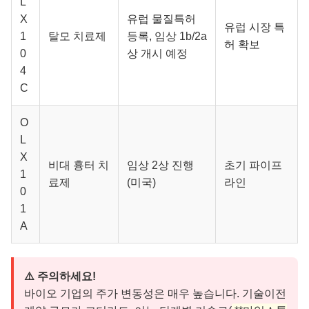
L
X
유럽 물질특허
유럽 시장 특
1
탈모 치료제
등록, 임상 1b/2a
허 확보
0
상 개시 예정
4
C
O
L
X
비대 흉터 치
임상 2상 진행
초기 파이프
1
료제
(미국)
라인
0
1
A
⚠️ 주의하세요!
바이오 기업의 주가 변동성은 매우 높습니다. 기술이전